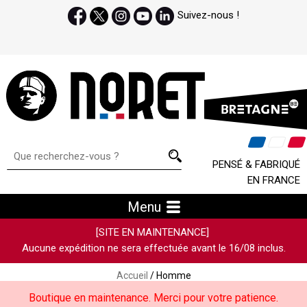
Suivez-nous !
PENSÉ & FABRIQUÉ
EN FRANCE
Menu
[SITE EN MAINTENANCE]
Aucune expédition ne sera effectuée avant le 16/08 inclus.
Accueil
/ Homme
Boutique en maintenance. Merci pour votre patience.