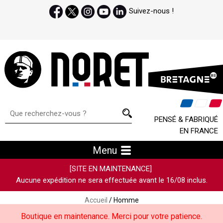
Suivez-nous !
PENSÉ & FABRIQUÉ
EN FRANCE
Menu
[SITE EN MAINTENANCE]
Aucune expédition ne sera effectuée avant le 16/08 inclus.
Accueil
/ Homme
Boutique en maintenance. Merci pour votre patience.