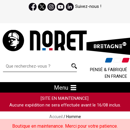
Suivez-nous !
PENSÉ & FABRIQUÉ
EN FRANCE
Menu
[SITE EN MAINTENANCE]
Aucune expédition ne sera effectuée avant le 16/08 inclus.
Accueil
/ Homme
Boutique en maintenance. Merci pour votre patience.