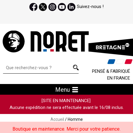
Suivez-nous !
PENSÉ & FABRIQUÉ
EN FRANCE
Menu
[SITE EN MAINTENANCE]
Aucune expédition ne sera effectuée avant le 16/08 inclus.
Accueil
/ Homme
Boutique en maintenance. Merci pour votre patience.