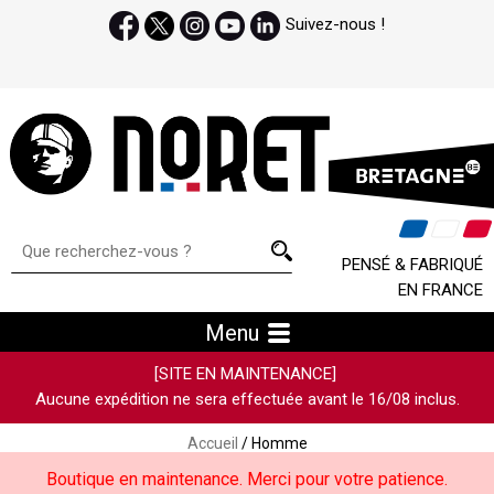
Suivez-nous !
PENSÉ & FABRIQUÉ
EN FRANCE
Menu
[SITE EN MAINTENANCE]
Aucune expédition ne sera effectuée avant le 16/08 inclus.
Accueil
/ Homme
Boutique en maintenance. Merci pour votre patience.