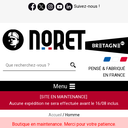
Suivez-nous !
PENSÉ & FABRIQUÉ
EN FRANCE
Menu
[SITE EN MAINTENANCE]
Aucune expédition ne sera effectuée avant le 16/08 inclus.
Accueil
/ Homme
Boutique en maintenance. Merci pour votre patience.