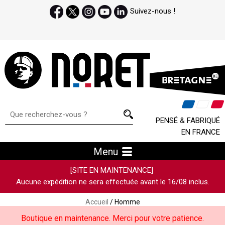
Suivez-nous !
PENSÉ & FABRIQUÉ
EN FRANCE
Menu
[SITE EN MAINTENANCE]
Aucune expédition ne sera effectuée avant le 16/08 inclus.
Accueil
/ Homme
Boutique en maintenance. Merci pour votre patience.