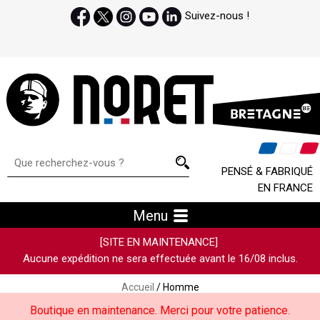
Suivez-nous !
PENSÉ & FABRIQUÉ
EN FRANCE
Menu
[SITE EN MAINTENANCE]
Aucune expédition ne sera effectuée avant le 16/08 inclus.
Accueil
/ Homme
Boutique en maintenance. Merci pour votre patience.