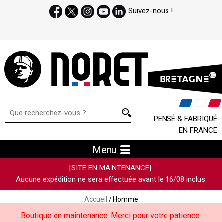
Suivez-nous !
PENSÉ & FABRIQUÉ
EN FRANCE
Menu
[SITE EN MAINTENANCE]
Aucune expédition ne sera effectuée avant le 16/08 inclus.
Accueil
/ Homme
Boutique en maintenance. Merci pour votre patience.