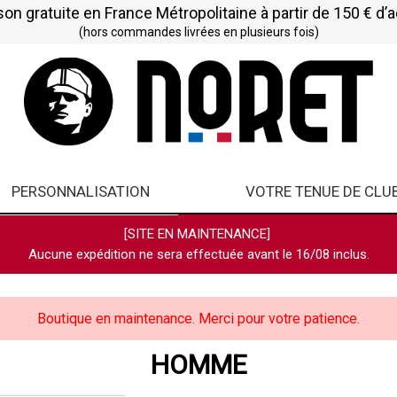
son gratuite en France Métropolitaine à partir de 150 € d’
(hors commandes livrées en plusieurs fois)
PERSONNALISATION
VOTRE TENUE DE CLU
[SITE EN MAINTENANCE]
Aucune expédition ne sera effectuée avant le 16/08 inclus.
Boutique en maintenance. Merci pour votre patience.
HOMME