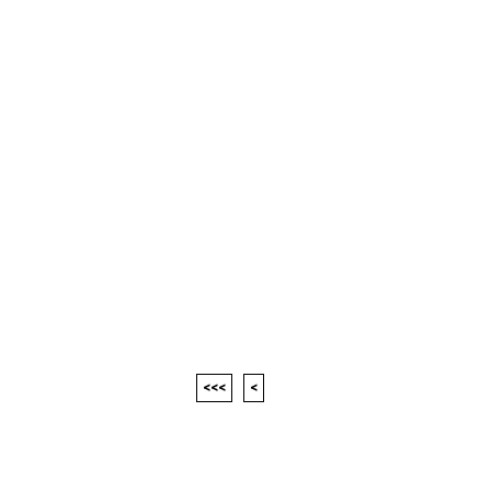
<<<
<