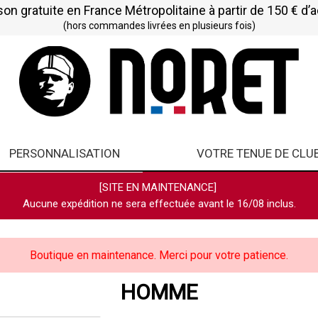
son gratuite en France Métropolitaine à partir de 150 € d’
(hors commandes livrées en plusieurs fois)
PERSONNALISATION
VOTRE TENUE DE CLU
[SITE EN MAINTENANCE]
Aucune expédition ne sera effectuée avant le 16/08 inclus.
Boutique en maintenance. Merci pour votre patience.
HOMME