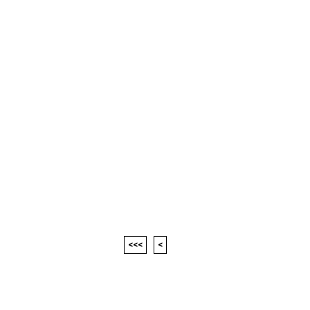
<<<
<