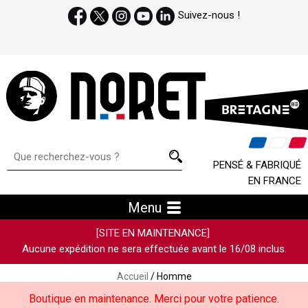
Suivez-nous !
PENSÉ & FABRIQUÉ
EN FRANCE
Menu
[SITE EN MAINTENANCE]
Aucune expédition ne sera effectuée avant le 16/08 inclus.
Accueil
/ Homme
Boutique en maintenance. Merci pour votre patience.