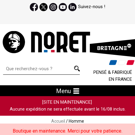
Suivez-nous !
PENSÉ & FABRIQUÉ
EN FRANCE
Menu
[SITE EN MAINTENANCE]
Aucune expédition ne sera effectuée avant le 16/08 inclus.
Accueil
/ Homme
Boutique en maintenance. Merci pour votre patience.