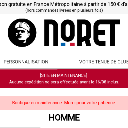
son gratuite en France Métropolitaine à partir de 150 € d’
(hors commandes livrées en plusieurs fois)
PERSONNALISATION
VOTRE TENUE DE CLU
[SITE EN MAINTENANCE]
Aucune expédition ne sera effectuée avant le 16/08 inclus.
Boutique en maintenance. Merci pour votre patience.
HOMME