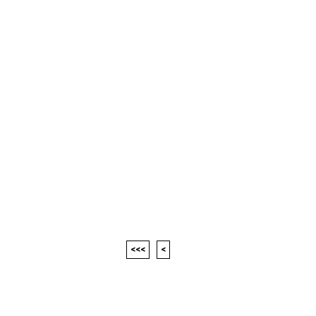
<<<
<