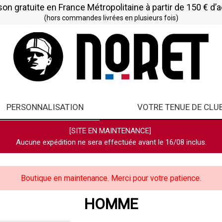
son gratuite en France Métropolitaine à partir de 150 € d’
(hors commandes livrées en plusieurs fois)
PERSONNALISATION
VOTRE TENUE DE CLU
[SITE EN MAINTENANCE]
Aucune expédition ne sera effectuée avant le 16/08 inclus.
Boutique en maintenance. Merci pour votre patience.
HOMME