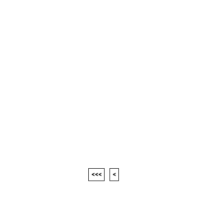
<<<
<