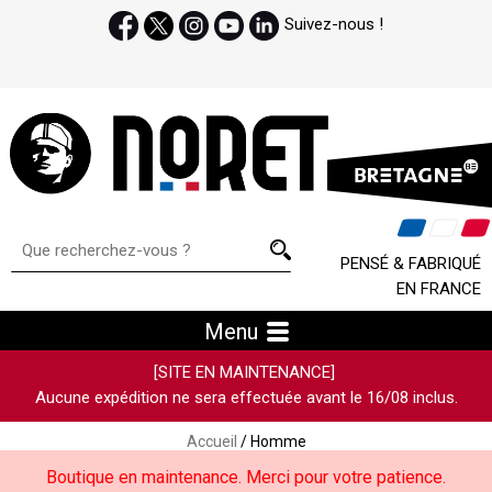
Suivez-nous !
PENSÉ & FABRIQUÉ
EN FRANCE
Menu
[SITE EN MAINTENANCE]
Aucune expédition ne sera effectuée avant le 16/08 inclus.
Accueil
/ Homme
Boutique en maintenance. Merci pour votre patience.