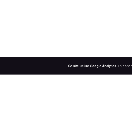
Ce site utilise Google Analytics.
En contin
RÉSEAUX SOCIAUX
Prenez notre roue !