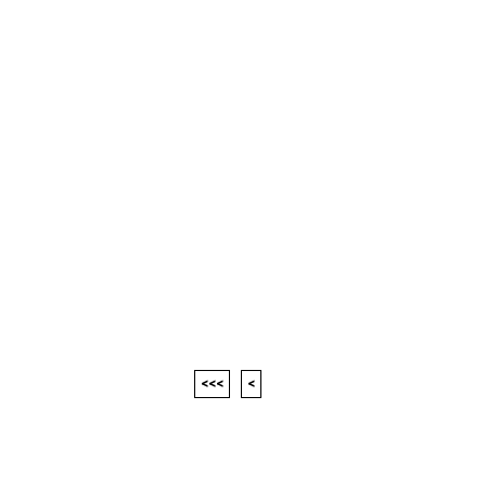
<<<
<