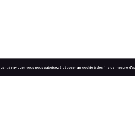
uant à naviguer, vous nous autorisez à déposer un cookie à des fins de mesure d'
S
Coche