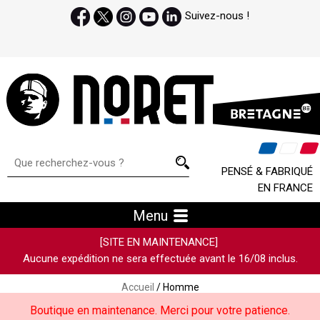
Suivez-nous !
PENSÉ & FABRIQUÉ
EN FRANCE
Menu
[SITE EN MAINTENANCE]
Aucune expédition ne sera effectuée avant le 16/08 inclus.
Accueil
/ Homme
Boutique en maintenance. Merci pour votre patience.