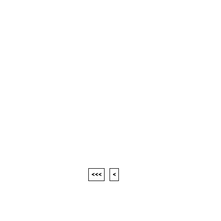
<<<
<