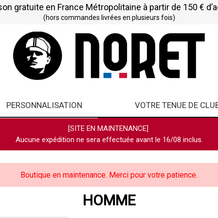
son gratuite en France Métropolitaine à partir de 150 € d’
(hors commandes livrées en plusieurs fois)
PERSONNALISATION
VOTRE TENUE DE CLU
[SITE EN MAINTENANCE]
Aucune expédition ne sera effectuée avant le 16/08 inclus.
Boutique en maintenance. Merci pour votre patience.
HOMME