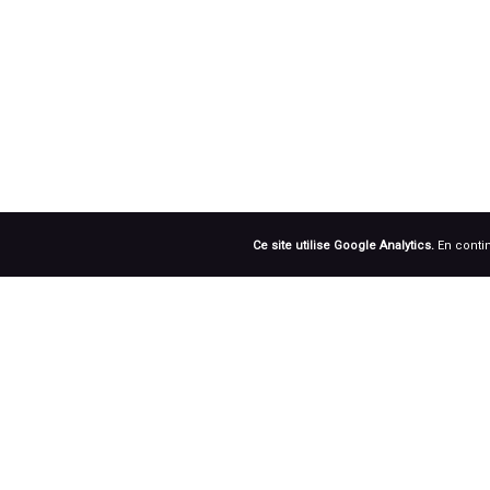
Ce site utilise Google Analytics.
En contin
RÉSEAUX SOCIAUX
Prenez notre roue !