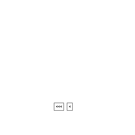
<<<
<