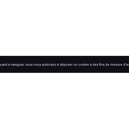
uant à naviguer, vous nous autorisez à déposer un cookie à des fins de mesure d'
S
Coche