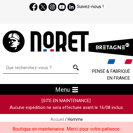
Suivez-nous !
PENSÉ & FABRIQUÉ
EN FRANCE
Menu
[SITE EN MAINTENANCE]
Aucune expédition ne sera effectuée avant le 16/08 inclus.
Accueil
/ Homme
Boutique en maintenance. Merci pour votre patience.