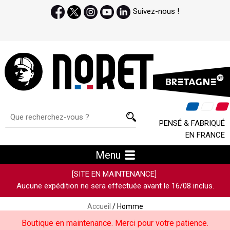
Suivez-nous !
PENSÉ & FABRIQUÉ
EN FRANCE
Menu
[SITE EN MAINTENANCE]
Aucune expédition ne sera effectuée avant le 16/08 inclus.
Accueil
/ Homme
Boutique en maintenance. Merci pour votre patience.