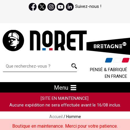
Suivez-nous !
PENSÉ & FABRIQUÉ
EN FRANCE
Menu
[SITE EN MAINTENANCE]
Aucune expédition ne sera effectuée avant le 16/08 inclus.
Accueil
/ Homme
Boutique en maintenance. Merci pour votre patience.