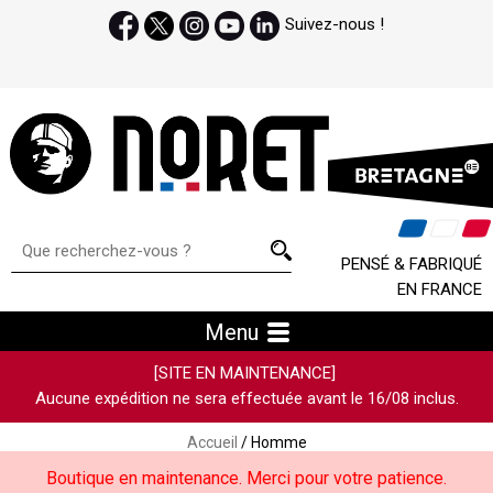
Suivez-nous !
PENSÉ & FABRIQUÉ
EN FRANCE
Menu
[SITE EN MAINTENANCE]
Aucune expédition ne sera effectuée avant le 16/08 inclus.
Accueil
/ Homme
Boutique en maintenance. Merci pour votre patience.