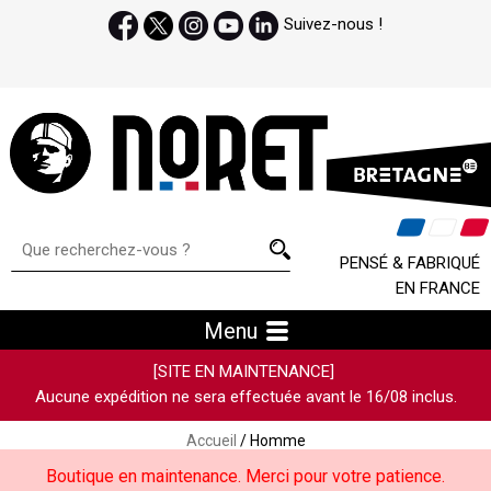
Suivez-nous !
PENSÉ & FABRIQUÉ
EN FRANCE
Menu
[SITE EN MAINTENANCE]
Aucune expédition ne sera effectuée avant le 16/08 inclus.
Accueil
/ Homme
Boutique en maintenance. Merci pour votre patience.