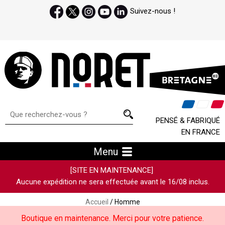
Suivez-nous !
PENSÉ & FABRIQUÉ
EN FRANCE
Menu
[SITE EN MAINTENANCE]
Aucune expédition ne sera effectuée avant le 16/08 inclus.
Accueil
/ Homme
Boutique en maintenance. Merci pour votre patience.