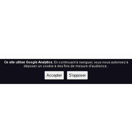
Ce site utilise Google Analytics.
En continuant à naviguer, vous nous autorisez à
déposer un cookie à des fins de mesure d'audience..
RÉSEAUX SOCIAUX
Accepter
S'opposer
Prenez notre roue !
NEWSLETTER