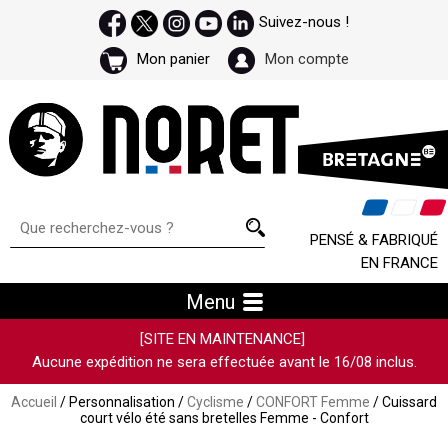
Suivez-nous !
Mon panier
Mon compte
PENSÉ & FABRIQUÉ
EN FRANCE
Menu
[SITE EN MAINTENANCE]
Aucune expédition ne sera effectuée avant le 16/08 inclus.
Accueil
/ Personnalisation /
Cyclisme
/
CONFORT Femme
/ Cuissard
court vélo été sans bretelles Femme - Confort