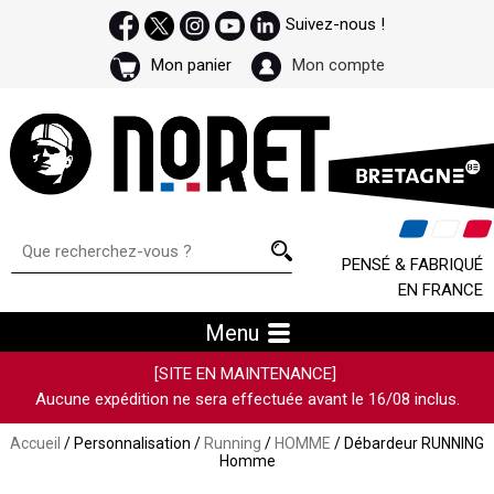
Suivez-nous !
Mon panier
Mon compte
PENSÉ & FABRIQUÉ
EN FRANCE
Menu
[SITE EN MAINTENANCE]
Aucune expédition ne sera effectuée avant le 16/08 inclus.
Accueil
/ Personnalisation /
Running
/
HOMME
/ Débardeur RUNNING
Homme