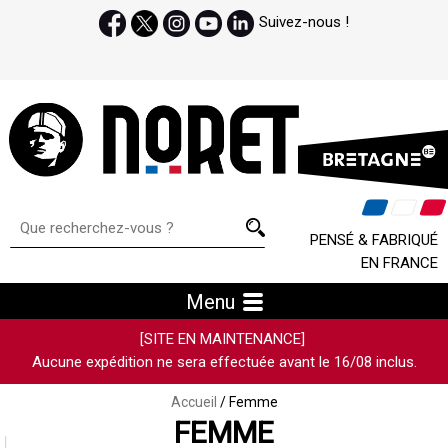
Suivez-nous !
PENSÉ & FABRIQUÉ
EN FRANCE
Menu
[SITE EN MAINTENANCE]
Aucune expédition ne sera effectuée avant le 16/08 inclus.
Accueil
/ Femme
FEMME