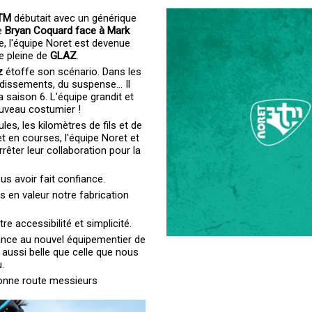
KTM
débutait avec un générique
de
Bryan Coquard face à Mark
e, l'équipe Noret est devenue
ie pleine de
GLAZ
.
z
étoffe son scénario. Dans les
dissements, du suspense... Il
 saison 6. L'équipe grandit et
uveau costumier !
ules, les kilomètres de fils et de
et en courses, l'équipe Noret et
êter leur collaboration pour la
s avoir fait confiance.
s en valeur notre fabrication
e accessibilité et simplicité.
nce au nouvel équipementier de
n aussi belle que celle que nous
.
Bonne route messieurs