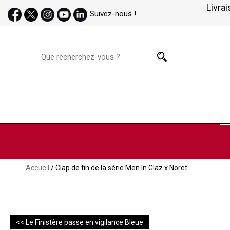
Livrai
Suivez-nous !
Accueil
/ Clap de fin de la série Men In Glaz x Noret
<< Le Finistère passe en vigilance Bleue