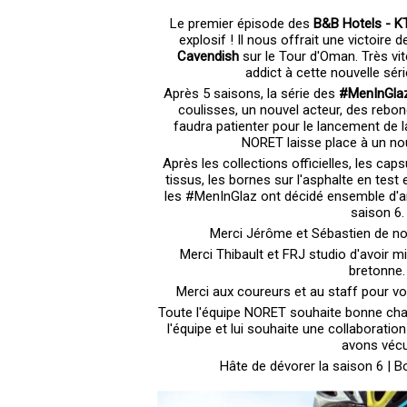
Le premier épisode des
B&B Hotels - 
explosif ! Il nous offrait une victoire 
Cavendish
sur le Tour d'Oman. Très vit
addict à cette nouvelle sér
Après 5 saisons, la série des
#MenInGla
coulisses, un nouvel acteur, des rebon
faudra patienter pour le lancement de la
NORET laisse place à un no
Après les collections officielles, les caps
tissus, les bornes sur l'asphalte en test 
les #MenInGlaz ont décidé ensemble d'arr
saison 6.
Merci Jérôme et Sébastien de nou
Merci Thibault et FRJ studio d'avoir mi
bretonne.
Merci aux coureurs et au staff pour votr
Toute l'équipe NORET souhaite bonne cha
l'équipe et lui souhaite une collaboratio
avons vécu
Hâte de dévorer la saison 6 | 