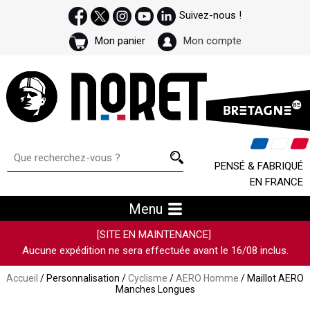
Suivez-nous !
Mon panier
Mon compte
PENSÉ & FABRIQUÉ
EN FRANCE
Menu
[SITE EN MAINTENANCE]
Aucune expédition ne sera effectuée avant le 16/08 inclus.
Accueil
/ Personnalisation /
Cyclisme
/
AERO Homme
/ Maillot AERO
Manches Longues