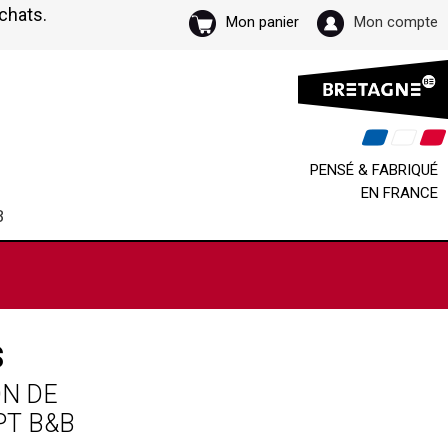
achats.
Mon panier
Mon compte
PENSÉ & FABRIQUÉ
EN FRANCE
B
S
ON DE
PT B&B