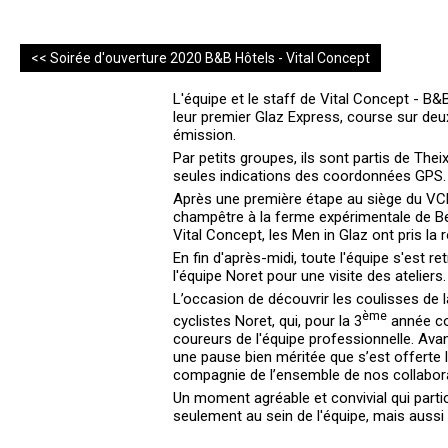
<< Soirée d'ouverture 2020 B&B Hôtels - Vital Concept
L'équipe et le staff de Vital Concept - B&
leur premier Glaz Express, course sur deux
émission.
Par petits groupes, ils sont partis de The
seules indications des coordonnées GPS
Après une première étape au siège du VC
champêtre à la ferme expérimentale de Bel
Vital Concept, les Men in Glaz ont pris la
En fin d'après-midi, toute l'équipe s'est r
l'équipe Noret pour une visite des ateliers
L’occasion de découvrir les coulisses de 
ème
cyclistes Noret, qui, pour la 3
année con
coureurs de l'équipe professionnelle. Avant
une pause bien méritée que s’est offerte l
compagnie de l’ensemble de nos collabora
Un moment agréable et convivial qui parti
seulement au sein de l'équipe, mais aussi