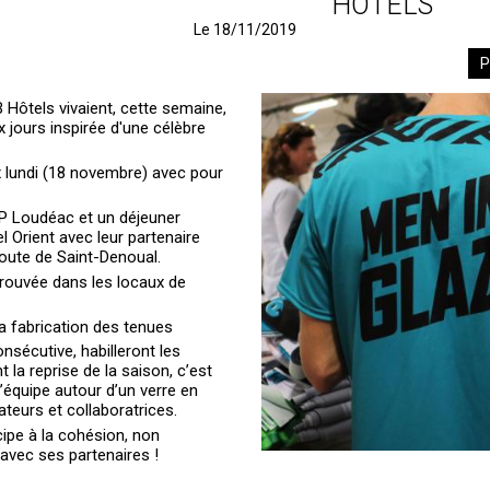
HOTELS
Le 18/11/2019
P
B Hôtels vivaient, cette semaine,
 jours inspirée d'une célèbre
ix lundi (18 novembre) avec pour
.
P Loudéac et un déjeuner
 Orient avec leur partenaire
 route de Saint-Denoual.
etrouvée dans les locaux de
.
la fabrication des tenues
sécutive, habilleront les
 la reprise de la saison, c’est
’équipe autour d’un verre en
teurs et collaboratrices.
cipe à la cohésion, non
 avec ses partenaires !