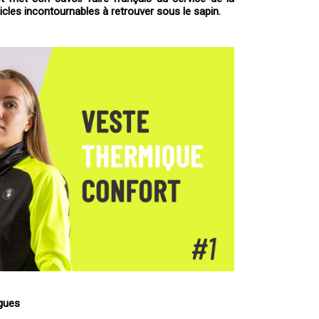
ticles incontournables à retrouver sous le sapin.
gues