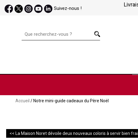
Livrai
Suivez-nous !
Accueil
/ Notre mini-guide cadeaux du Père Noël
<< La Maison Noret dévoile deux nouveaux coloris à servir bien frais