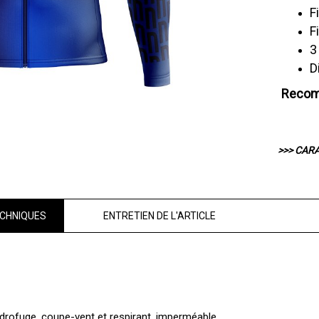
F
F
3
D
Recom
>>> CAR
CHNIQUES
ENTRETIEN DE L'ARTICLE
ydrofuge, coupe-vent et respirant, imperméable,