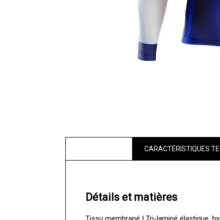
CARACTÉRISTIQUES TE
Détails et matières
Tissu membrané | Tri-laminé élastique, h