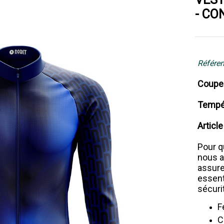
- CO
Référen
Coup
Tempé
Articl
Pour q
nous a
assure
essent
sécuri
F
C