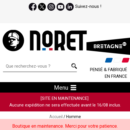
Suivez-nous !
PENSÉ & FABRIQUÉ
EN FRANCE
Menu
[SITE EN MAINTENANCE]
Aucune expédition ne sera effectuée avant le 16/08 inclus.
Accueil
/ Homme
Boutique en maintenance. Merci pour votre patience.