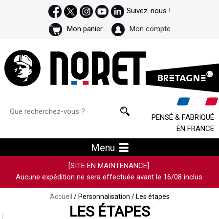
Suivez-nous !
Mon panier
Mon compte
PENSÉ & FABRIQUÉ
EN FRANCE
Menu
[SITE EN MAINTENANCE]
Aucune expédition ne sera effectuée avant le 16/08 inclus.
Accueil
/ Personnalisation / Les étapes
LES ÉTAPES