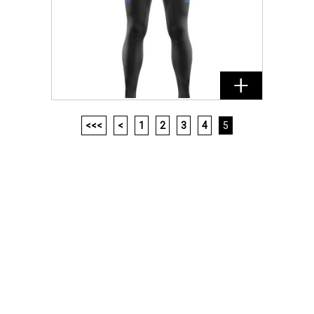
<<<
<
1
2
3
4
5