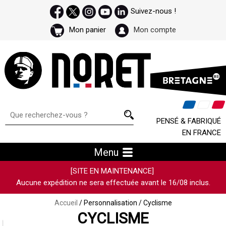
Suivez-nous !
Mon panier
Mon compte
PENSÉ & FABRIQUÉ
EN FRANCE
Menu
[SITE EN MAINTENANCE]
Aucune expédition ne sera effectuée avant le 16/08 inclus.
Accueil
/ Personnalisation / Cyclisme
CYCLISME