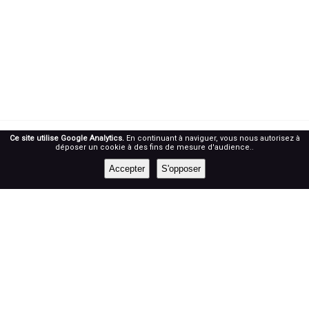
Ce site utilise Google Analytics.
En continuant à naviguer, vous nous autorisez à
déposer un cookie à des fins de mesure d'audience..
RÉSEAUX SOCIAUX
Accepter
S'opposer
Prenez notre roue !
NEWSLETTER