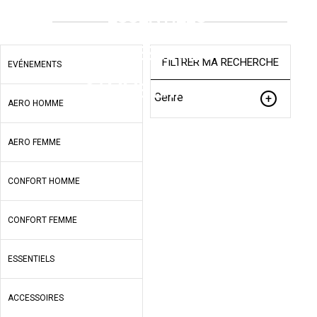
ESSENTIELS
ACCESSOIRES
FILTRER MA RECHERCHE
EVÉNEMENTS
GAMME ENFANTS
Genre
AERO HOMME
AERO FEMME
CONFORT HOMME
CONFORT FEMME
ESSENTIELS
ACCESSOIRES