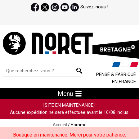
Suivez-nous !
PENSÉ & FABRIQUÉ
EN FRANCE
Menu
[SITE EN MAINTENANCE]
Aucune expédition ne sera effectuée avant le 16/08 inclus.
Accueil
/ Homme
Boutique en maintenance. Merci pour votre patience.