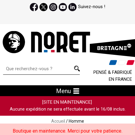
Suivez-nous !
PENSÉ & FABRIQUÉ
EN FRANCE
Menu
[SITE EN MAINTENANCE]
Aucune expédition ne sera effectuée avant le 16/08 inclus.
Accueil
/ Homme
Boutique en maintenance. Merci pour votre patience.