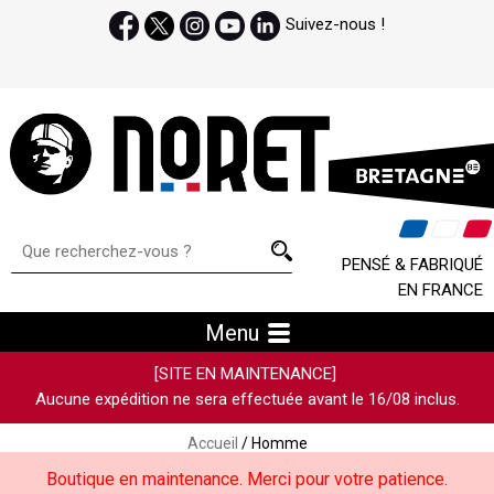
Suivez-nous !
PENSÉ & FABRIQUÉ
EN FRANCE
Menu
[SITE EN MAINTENANCE]
Aucune expédition ne sera effectuée avant le 16/08 inclus.
Accueil
/ Homme
Boutique en maintenance. Merci pour votre patience.